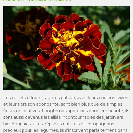
Les œillets d’Inde (Tagetes patula), avec leurs couleurs vives
et leur floraison abondante, sont bien plus que de simples
fleurs décoratives. Longtemps appréciés pour leur beauté, ils
sont aussi devenus les alliés incontournables des jardiniers
bio. Antiparasitaires, répulsifs naturels et compagnons
précieux pour les légumes, ils s’inscrivent parfaitement dans