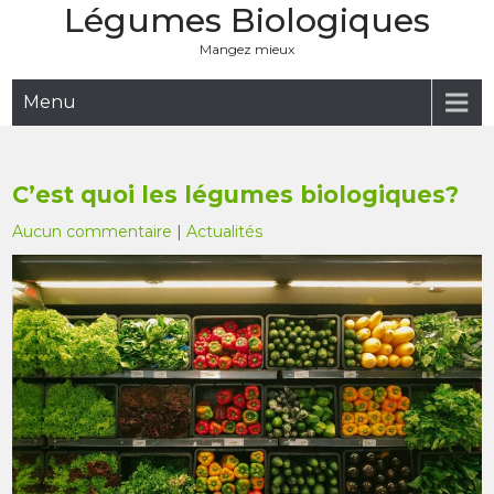
Légumes Biologiques
Skip
to
Mangez mieux
content
Menu
C’est quoi les légumes biologiques?
Aucun commentaire
|
Actualités